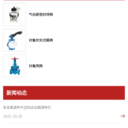
气动硬密封球阀
衬氟对夹式蝶阀
衬氟闸阀
新闻动态
良名集团年中总结会议圆满举行
2025-10-28