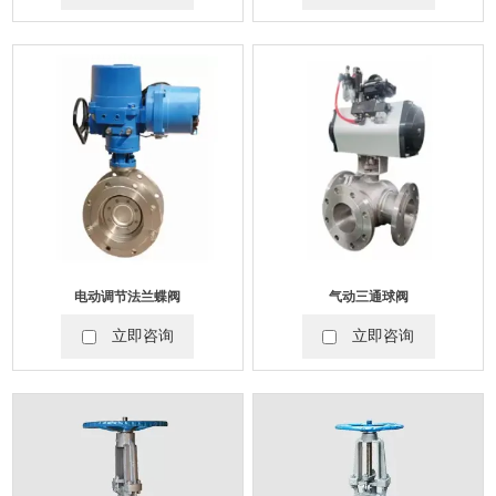
电动调节法兰蝶阀
气动三通球阀
立即咨询
立即咨询