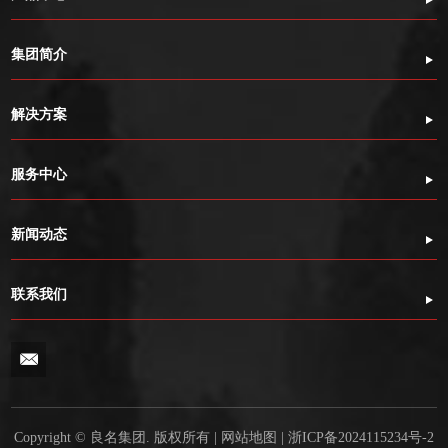
集团简介
解决方案
服务中心
新闻动态
联系我们
Copyright © 良名集团. 版权所有 |
网站地图
|
浙ICP备2024115234号-2